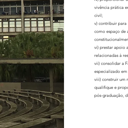
vivência prática e
civil;
v) contribuir par
como espaço de at
constitucionalmen
vi) prestar apoio
relacionadas à res
vii) consolidar a
especializado em 
viii) construir u
qualifique e prop
pós-graduação, doc