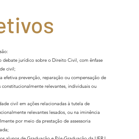
etivos
são:
 o debate jurídico sobre o Direito Civil, com ênfase
e civil;
ra a efetiva prevenção, reparação ou compensação de
s constitucionalmente relevantes, individuais ou
edade civil em ações relacionadas à tutela de
tucionalmente relevantes lesados, ou na iminência
almente por meio da prestação de assessoria
zada;
 aos alunos de Graduação e Pós-Graduação da UERJ