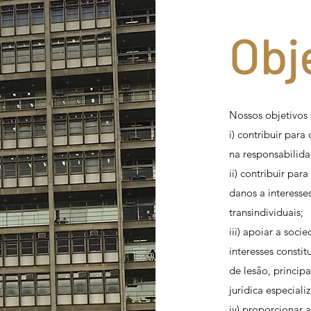
Obj
Nossos objetivos 
i) contribuir para
na responsabilidad
ii) contribuir pa
danos a interesse
transindividuais;
iii) apoiar a soci
interesses consti
de lesão, princip
jurídica especiali
iv) proporcionar